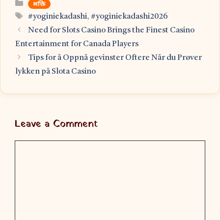
Categories
भक्ति
Tags
#yoginiekadashi
,
#yoginiekadashi2026
Need for Slots Casino Brings the Finest Casino
Entertainment for Canada Players
Tips for å Oppnå gevinster Oftere Når du Prøver
lykken på Slota Casino
Leave a Comment
Comment