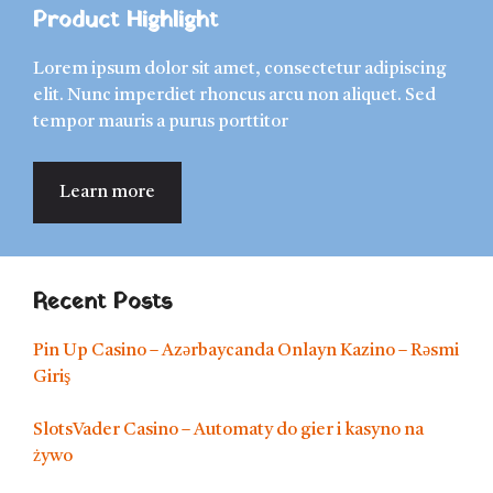
Product Highlight
Lorem ipsum dolor sit amet, consectetur adipiscing
elit. Nunc imperdiet rhoncus arcu non aliquet. Sed
tempor mauris a purus porttitor
Learn more
Recent Posts
Pin Up Casino – Azərbaycanda Onlayn Kazino – Rəsmi
Giriş
SlotsVader Casino – Automaty do gier i kasyno na
żywo